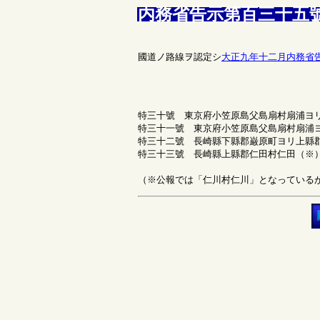
内務省告示第百三十五
國道ノ路線ヲ認定シ
大正九年十二月内務省
特三十號 東京府小笠原島父島扇村扇浦ヨ
特三十一號 東京府小笠原島父島扇村扇浦
特三十二號 長崎縣下縣郡巌原町ヨリ上縣
特三十三號 長崎縣上縣郡仁田村仁田（※
（※公報では「仁川村仁川」となっている