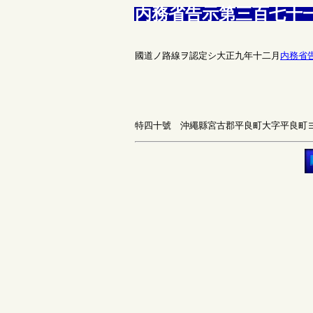
内務省告示第三百七十
國道ノ路線ヲ認定シ大正九年十二月
内務省
特四十號 沖繩縣宮古郡平良町大字平良町