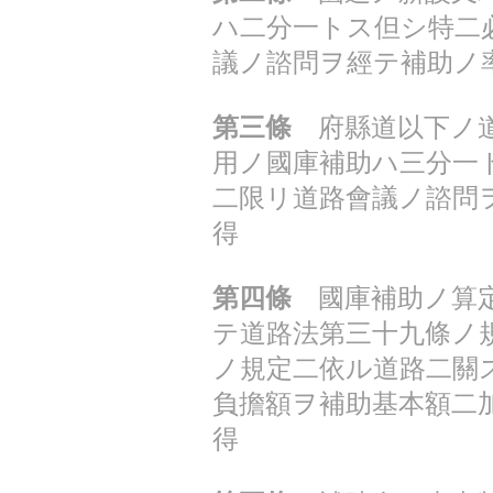
ハ二分一トス但シ特二
議ノ諮問ヲ經テ補助ノ
第三條
府縣道以下ノ道
用ノ國庫補助ハ三分一
二限リ道路會議ノ諮問
得
第四條
國庫補助ノ算定
テ道路法第三十九條ノ
ノ規定二依ル道路二關
負擔額ヲ補助基本額二
得