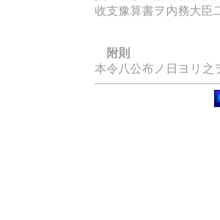
收支豫算書ヲ内務大臣
附則
本令八公布ノ日ヨリ之