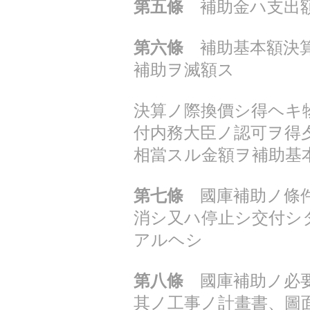
第五條
補助金ハ支出額
第六條
補助基本額決算
補助ヲ滅額ス
決算ノ際換價シ得ヘキ
付内務大臣ノ認可ヲ得
相當スル金額ヲ補助基
第七條
國庫補助ノ條件
消シ又ハ停止シ交付シ
アルヘシ
第八條
國庫補助ノ必要
其ノ工事ノ計畫書、圖