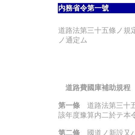
内務省令第一號
道路法第三十五條ノ規
ノ通定ム
道路費國庫補助規程
第一條
道路法第三十五
該年度豫算内二於テ本
第二條
國道ノ新設又ハ