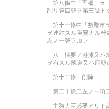
第八條中「五種」ヲ「
削リ第四號ヲ第三號ト
第十一條中「數郡市ヲ
ヲ連結スル重要ナル幹
左ノ一號ヲ加フ
八 樞要ノ港津又ハ鐡
ヲ有スル國道又ハ府縣
第十二條 削除
第二十條二左ノ一項
主務大臣必要アリト認