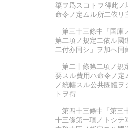
簗ヲ爲スコトヲ得此ノ
命令ノ定ムル所二依リ
第三十三條中「国庫ノ
第二項ノ規定二依ル國
二付亦同シ」ヲ加へ同
第二十條第二項ノ規定
要スル費用ハ命令ノ定
ノ統轄スル公共團體ヲ
トヲ得
第四十三條中「第三十
十三條第一項ノトシテ