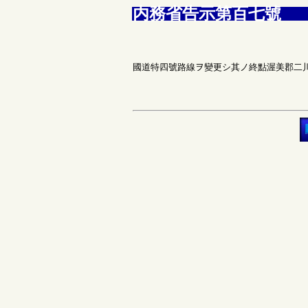
内務省告示第百七號
國道特四號路線ヲ變更シ其ノ終點渥美郡二