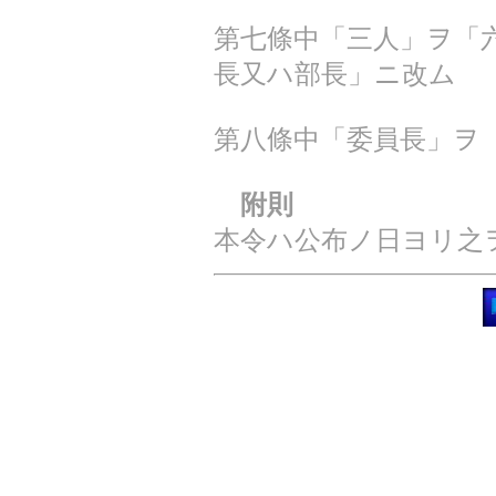
第七條中「三人」ヲ「
長又ハ部長」ニ改ム
第八條中「委員長」ヲ
附則
本令ハ公布ノ日ヨリ之