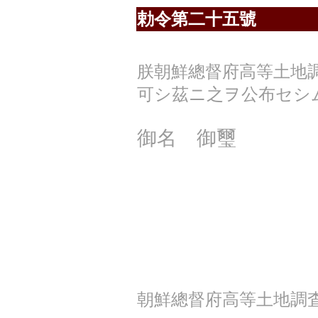
勅令第二十五號
朕朝鮮總督府高等土地
可シ茲ニ之ヲ公布セシ
御名 御璽
朝鮮總督府高等土地調