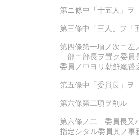
第ニ條中「十五人」ヲ
第三條中「三人」ヲ「
第四條第一項ノ次ニ左
部ニ部長ヲ置ク委員長
委員ノ中ヨリ朝鮮總督
第五條中「委員長」ヲ
第六條第二項ヲ削ル
第六條ノ二 委員長又
指定シタル委員其ノ事