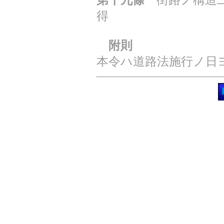
第十九條
街路ノ構造二
得
附則
本令ハ道路法施行ノ日