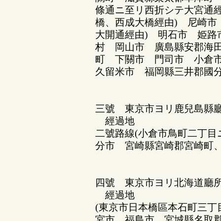
條通ニ至リ西折シテ大宮通經
橋、西成大橋經由) 尼崎市
大開通經由) 明石市 姫路
村 岡山市 廣島縣安郡海
町 下關市 門司市 小倉
久留米市 福岡縣三井郡國
三號 東京市ヨリ鹿兒島縣廳
經過地
二號路線(小倉市鳥町二丁目
分市 宮崎縣宮崎郡宮崎町
四號 東京市ヨリ北海道廳
經過地
(東京市日本橋區本石町三丁
宮市 福島市 宮城縣名取