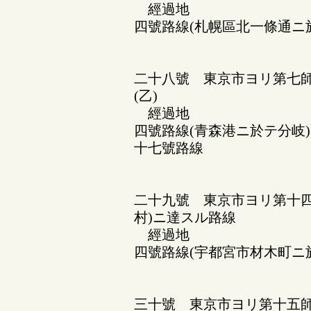
經過地
四號路線(札幌區北一條通ニ
二十八號 東京市ヨリ第七師
(乙)
經過地
四號路線(青森港ニ於テ分岐
十七號路線
二十九號 東京市ヨリ第十四
村)ニ達スル路線
經過地
四號路線(宇都宮市材木町ニ
三十號 東京市ヨリ第十五師