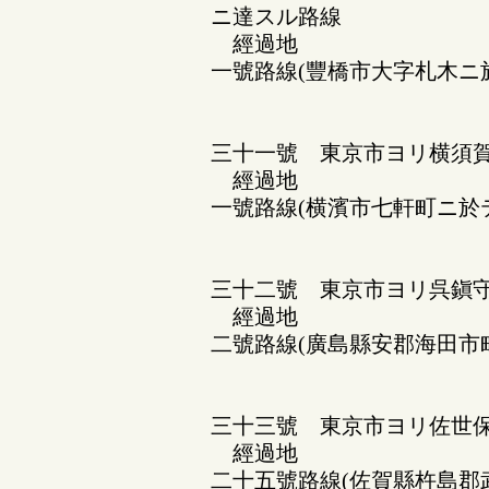
ニ達スル路線
經過地
一號路線(豐橋市大字札木ニ
三十一號 東京市ヨリ横須賀
經過地
一號路線(横濱市七軒町ニ於
三十二號 東京市ヨリ呉鎭守
經過地
二號路線(廣島縣安郡海田市
三十三號 東京市ヨリ佐世保
經過地
二十五號路線(佐賀縣杵島郡