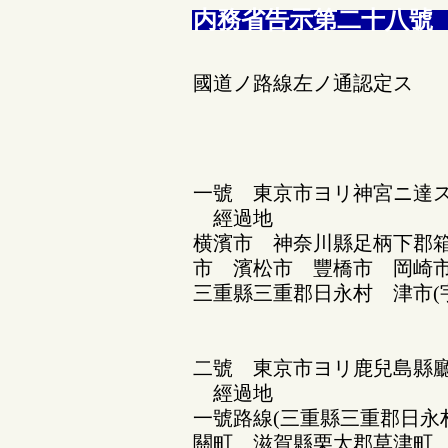
内務省告示第二十八號
國道ノ路線左ノ通認定ス
一號 東京市ヨリ神宮ニ達
經過地
横濱市 神奈川縣足柄下郡
市 濱松市 豐橋市 岡崎
三重縣三重郡日永村 津市(
二號 東京市ヨリ鹿兒島縣廳
經過地
一號路線(三重縣三重郡日永
關町 滋賀縣栗太郡草津町 