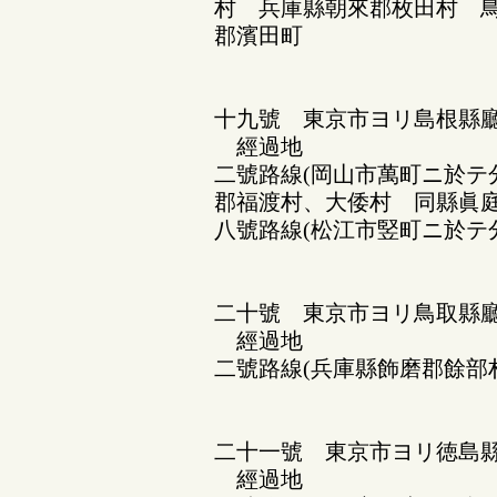
村 兵庫縣朝來郡枚田村 鳥
郡濱田町
十九號 東京市ヨリ島根縣
經過地
二號路線(岡山市萬町ニ於テ
郡福渡村、大倭村 同縣眞
八號路線(松江市竪町ニ於テ
二十號 東京市ヨリ鳥取縣
經過地
二號路線(兵庫縣飾磨郡餘部
二十一號 東京市ヨリ徳島縣
經過地