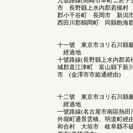
九號路線(高崎市本町ニ於テ
市 長野縣上水内郡若槻村
郡小千谷町 長岡市 新潟
西田川郡鶴岡町 同縣飽海
十一號 東京市ヨリ石川縣廳
經過地
十號路線(長野縣上水内郡若
城郡直江津町 富山縣下新川
市 (金澤市市姫通經由)
十二號 東京市ヨリ石川縣廳
經過地
一號路線(名古屋市南區熱田
外堀町通景雲橋、明道町經由
和合村 大垣市 岐阜縣不