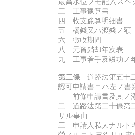
最高水位ヲモ記入スヘ
三 工事豫算書
四 收支豫算明細書
五 橋錢又ハ渡錢ノ額
六 徴收期間
八 元資銷却年次表
九 工事着手及竣功ノ
第二條
道路法第五十二
認可申請書ニハ左ノ書
一 前條申請書及其ノ
二 道路法第二十條第
サル事由
三 申請人私人ナルト