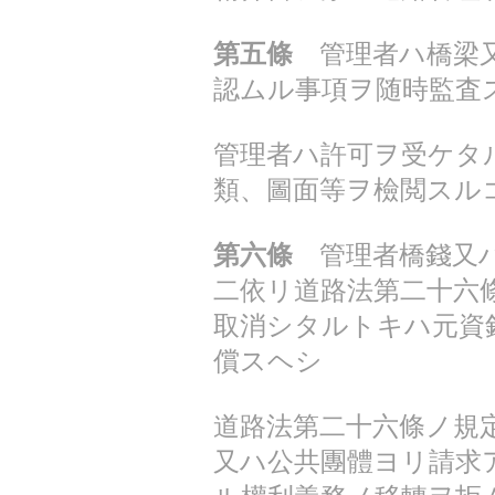
第五條
管理者ハ橋梁又
認ムル事項ヲ随時監査
管理者ハ許可ヲ受ケタ
類、圖面等ヲ檢閲スル
第六條
管理者橋錢又ハ
二依リ道路法第二十六
取消シタルトキハ元資
償スヘシ
道路法第二十六條ノ規
又ハ公共團體ヨリ請求