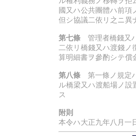
ル權利義務ノ移轉ヲ拒
國又ハ公共團體ハ前項
但シ協議二依リ之ニ異
第七條
管理者橋錢又ハ
二依リ橋錢又ハ渡錢ノ
算明細書ヲ參酌シテ償
第八條
第一條ノ規定ハ
ル橋梁又ハ渡船場ノ設
ス
附則
本令ハ大正九年八月一