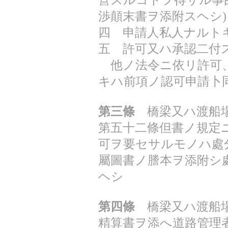
營スルコトヲ得サル事
渉顛末書ヲ添附スヘシ)
四 申請人私人ナルト
五 許可又ハ承認二付
他ノ法令ニ依リ許可、
キハ前項ノ認可申請卜
第三條
橋梁又ハ渡船場
第五十二條但書ノ規定
可ヲ要セサルモノハ處
屬圖書ノ謄本ヲ添附シ
ヘシ
第四條
橋梁又ハ渡船場
精算書ヲ添へ道路管理