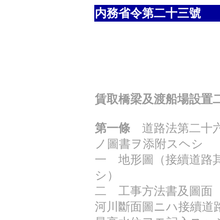
内務省令第二十三號
賃取橋梁及渡船場設置
第一條
道路法第二十六
ノ圖書ヲ添附スヘシ
一 地形圖（接續道路
シ）
二 工事方法書及圖面
河川斷面圖ニハ接續道