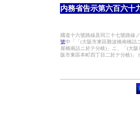
内務省告示第六百六十
國道十六號路線及同三十七號路線
號
中「「(大阪市東區難波橋南橋詰
屋橋南詰ニ於テ分岐)」ニ、「(大
阪市東區本町四丁目二於テ分岐)」