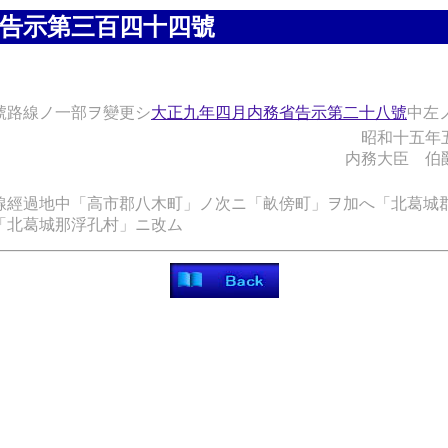
告示第三百四十四號
號路線ノ一部ヲ變更シ
大正九年四月内務省告示第二十八號
中左
昭和十五年
内務大臣 伯
線經過地中「高市郡八木町」ノ次ニ「畝傍町」ヲ加へ「北葛城
「北葛城那浮孔村」ニ改ム