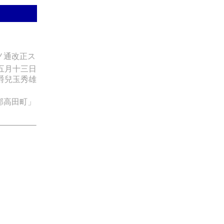
ノ通改正ス
五月十三日
爵兒玉秀雄
郡高田町」