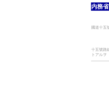
内務省
國道十五
十五號路
トアルヲ