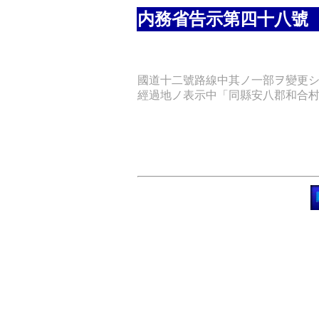
内務省告示第四十八號
國道十二號路線中其ノ一部ヲ變更
經過地ノ表示中「同縣安八郡和合