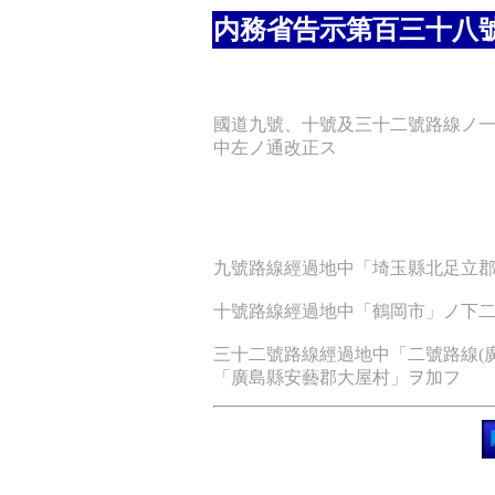
内務省告示第百三十八
國道九號、十號及三十二號路線ノ
中左ノ通改正ス
九號路線經過地中「埼玉縣北足立
十號路線經過地中「鶴岡市」ノ下
三十二號路線經過地中「二號路線(
「廣島縣安藝郡大屋村」ヲ加フ