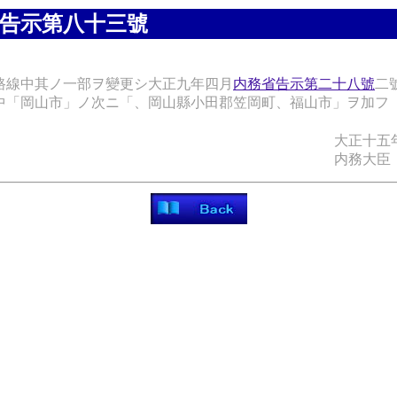
告示第八十三號
路線中其ノ一部ヲ變更シ大正九年四月
内務省告示第二十八號
二
中「岡山市」ノ次ニ「、岡山縣小田郡笠岡町、福山市」ヲ加フ
大正十五
内務大臣