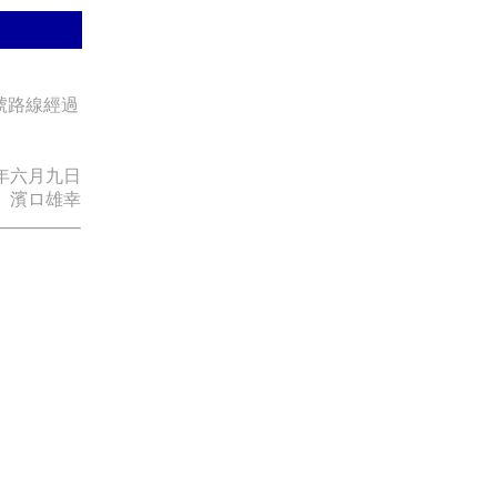
號路線經過
年六月九日
 濱ロ雄幸