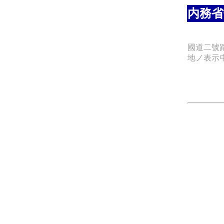
内務省
國道二號
地ノ表示